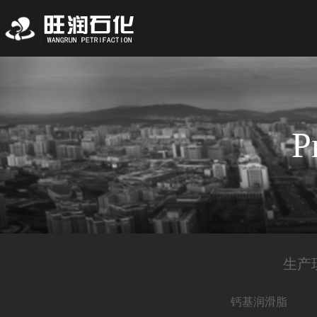
P
生产
钙基润滑脂